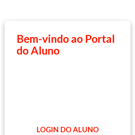
Bem-vindo ao Portal
do Aluno
Acesse o ambiente de aulas para
acompanhar seu desempenho e ter
acesso a todos os recursos disponíveis
para sua aprendizagem.
LOGIN DO ALUNO