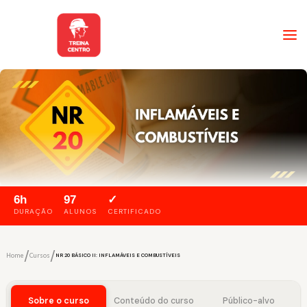
6h
97
✓
DURAÇÃO
ALUNOS
CERTIFICADO
/
/
Home
Cursos
NR 20 BÁSICO II: INFLAMÁVEIS E COMBUSTÍVEIS
Sobre o curso
Conteúdo do curso
Público-alvo